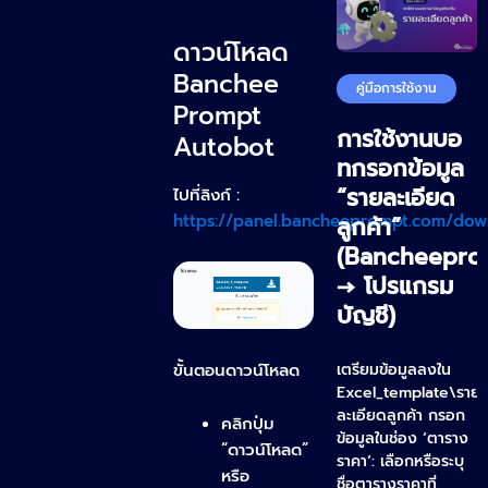
ดาวน์โหลด
Banchee
คู่มือการใช้งาน
Prompt
การใช้งานบอ
Autobot
ทกรอกข้อมูล
“รายละเอียด
ไปที่ลิงก์ :
https://panel.bancheeprompt.com/dow
ลูกค้า”
(Bancheepro
→ โปรแกรม
บัญชี)
เตรียมข้อมูลลงใน
ขั้นตอนดาวน์โหลด
Excel_template\ราย
ละเอียดลูกค้า กรอก
คลิกปุ่ม
ข้อมูลในช่อง ‘ตาราง
“ดาวน์โหลด”
ราคา‘: เลือกหรือระบุ
หรือ
ชื่อตารางราคาที่