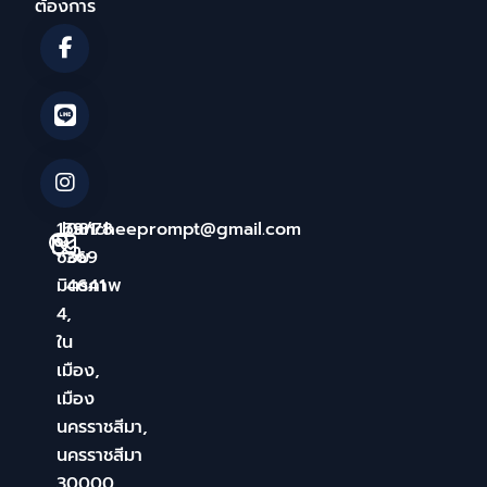
ต้องการ
179/78
bancheeprompt@gmail.com
081
ซอย
369
มิตรภาพ
4641
4,
ใน
เมือง,
เมือง
นครราชสีมา,
นครราชสีมา
30000