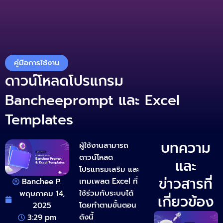
Skip
to
เริ่มต้นใช้งานฟรี
content
คู่มือการใช้งาน
ดาวน์โหลดโปรแกรม
Bancheeprompt และ Excel
Templates
บทความ
ผู้ใช้งานสามารถ
ดาวน์โหลด
และ
โปรแกรมเสริม
และ
ข่าวสารที่
เทมเพลต Excel
ที่
Banchee P.
ใช้ร่วมกับระบบได้
พฤษภาคม 14,
เกี่ยวข้อง
โดยทำตามขั้นตอน
2025
ดังนี้
3:29 pm