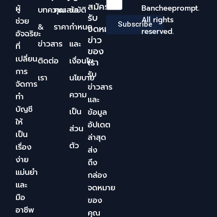
สมัคร
ผู้
Bancheeprompt.
บทความ
คุณสมบัติ
ข้อ
รับ
All rights
ช่วย
Subscribe
&
ราคา
กำหนด
จดหมาย
reserved.
อัจฉริยะ
ข่าว
ข่าวสาร
และ
ที่
ของ
เปลี่ยน
ติดต่อ
เงื่อนไข
เรา
การ
รับ
เรา
นโยบาย
จัดการ
ข่าวสาร
ความ
ทำ
และ
บัญชี
เป็น
ข้อมูล
ให้
อัปเดต
ส่วน
เป็น
ล่าสุด
ตัว
เรื่อง
ส่ง
ง่าย
ถึง
แม่นยำ
กล่อง
และ
จดหมาย
มือ
ของ
อาชีพ
คุณ