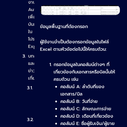
งาน
Autobot
เพื่อ
บันทึกลง
ข้อมูลพื้นฐานที่ต้องกรอก
ใน
โปรแกรม
ผู้ใช้งานจำเป็นต้องกรอกข้อมูลในไฟล์
Express
Excel ตามหัวข้อต่อไปนี้ให้ครบถ้วน:
บทความ
และ
กรอกข้อมูลในคอลัมน์ต่างๆ ที่
ข่าวสารที่
เกี่ยวข้องกับเอกสารหรือบิลนั้นให้
เกี่ยวข้อง
ครบถ้วน เช่น
คอลัมน์ A: ลำดับที่ของ
การใช้งานบอทก
เอกสาร/บิล
รอกข้อมูล “ซื้อเชื่อ”
คอลัมน์ B: วันที่จ่าย
(Bancheeprompt
คอลัมน์ C: ลักษณะการจ่าย
→ โปรแกรมบัญชี)
คอลัมน์ D: เดือนที่เกี่ยวข้อง
ผัง
คอลัมน์ E: ชื่อผู้รับเงิน/ผู้ขาย
บัญชี